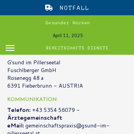
NOTFALL
Gesunder Rücken
April 11, 2025
BEREITSCHAFTS DIENSTE
ANSCHRIFT:
G'sund im Pillerseetal
Fuschlberger GmbH
Rosenegg 48 a
6391 Fieberbrunn - AUSTRIA
KOMMUNIKATION:
Telefon:
+43 5354 56079 -
Ärztegemeinschaft
eMail:
gemeinschaftspraxis@gsund-im-
pillerseetal.at